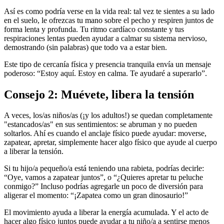
Así es como podría verse en la vida real: tal vez te sientes a su lado
en el suelo, le ofrezcas tu mano sobre el pecho y respiren juntos de
forma lenta y profunda. Tu ritmo cardíaco constante y tus
respiraciones lentas pueden ayudar a calmar su sistema nervioso,
demostrando (sin palabras) que todo va a estar bien.
Este tipo de cercanía física y presencia tranquila envía un mensaje
poderoso: “Estoy aquí. Estoy en calma. Te ayudaré a superarlo”.
Consejo 2: Muévete, libera la tensión
A veces, los/as niños/as (¡y los adultos!) se quedan completamente
"estancados/as" en sus sentimientos: se abruman y no pueden
soltarlos. Ahí es cuando el anclaje físico puede ayudar: moverse,
zapatear, apretar, simplemente hacer algo físico que ayude al cuerpo
a liberar la tensión.
Si tu hijo/a pequeño/a está teniendo una rabieta, podrías decirle:
“Oye, vamos a zapatear juntos”, o “¿Quieres apretar tu peluche
conmigo?” Incluso podrías agregarle un poco de diversión para
aligerar el momento: “¡Zapatea como un gran dinosaurio!”
El movimiento ayuda a liberar la energía acumulada. Y el acto de
hacer algo físico juntos puede ayudar a tu niño/a a sentirse menos