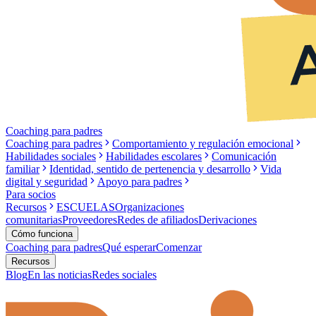
Coaching para padres
Coaching para padres
Comportamiento y regulación emocional
Habilidades sociales
Habilidades escolares
Comunicación
familiar
Identidad, sentido de pertenencia y desarrollo
Vida
digital y seguridad
Apoyo para padres
Para socios
Recursos
ESCUELAS
Organizaciones
comunitarias
Proveedores
Redes de afiliados
Derivaciones
Cómo funciona
Coaching para padres
Qué esperar
Comenzar
Recursos
Blog
En las noticias
Redes sociales