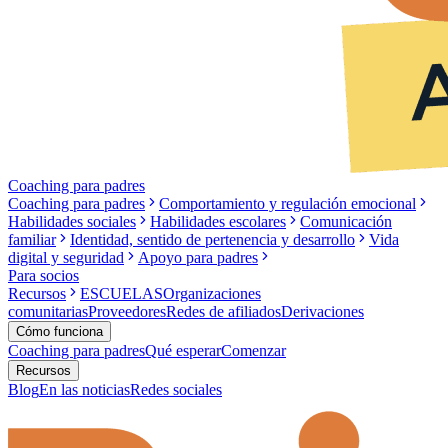
Coaching para padres
Coaching para padres
Comportamiento y regulación emocional
Habilidades sociales
Habilidades escolares
Comunicación
familiar
Identidad, sentido de pertenencia y desarrollo
Vida
digital y seguridad
Apoyo para padres
Para socios
Recursos
ESCUELAS
Organizaciones
comunitarias
Proveedores
Redes de afiliados
Derivaciones
Cómo funciona
Coaching para padres
Qué esperar
Comenzar
Recursos
Blog
En las noticias
Redes sociales